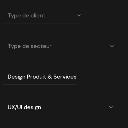
Type
de
client
Secteur
d’activité
Métiers
Sous-
métiers
Type